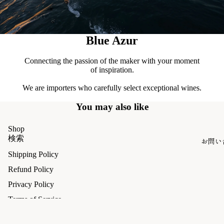
Blue Azur
Connecting the passion of the maker with your moment
of inspiration.
We are importers who carefully select exceptional wines.
You may also like
Shop
検索
お問い
Shipping Policy
Refund Policy
Privacy Policy
Terms of Service
Legal Notice