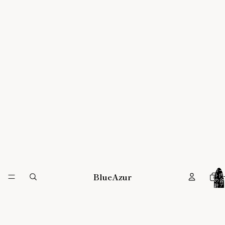
カー
BlueAzur
ホ
ト内
の合
計ア
イテ
ム
数: 0