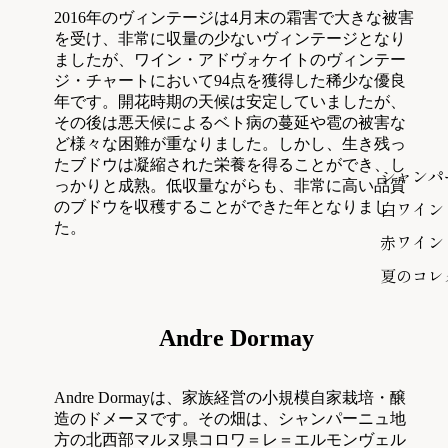
2016年のヴィンテージは4月末の霜害で大きな被害
を受け、非常に収量の少ないヴィンテージとなり
ましたが、ワイン・アドヴォケイトのヴィンテー
ジ・チャートにおいて94点を獲得した稀少な優良
年です。開花時期の天候は安定していましたが、
その後は悪天候によるベト病の蔓延や雹の被害な
ど様々な困難が重なりました。しかし、生き残っ
たブドウは凝縮された栄養を得ることができ、し
シャンパ
っかりと成熟。低収量ながらも、非常に高い品質
白ワイン
のブドウを収穫することができた年となりまし
た。
赤ワイン
夏のコレ
Andre Dormay
Andre Dormayは、家族経営の小規模自家栽培・醸
造のドメーヌです。その畑は、シャンパーニュ地
方の北西部マルヌ県コロワ＝レ＝エルモンヴェル