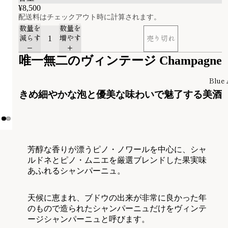
¥8,500
配送料はチェックアウト時に計算されます。
数量を
数量を
減らす
増やす
売り切れ
唯一無二のヴィンテージ Champagne
Blue 
きめ細やかな泡と優美な味わいで魅了する美酒
芳醇な香りが漂うピノ・ノワールを中心に、シャ
ルドネとピノ・ムニエを厳選ブレンドした果実味
あふれるシャンパーニュ。
天候に恵まれ、ブドウの出来が非常に良かった年
のもので造られたシャンパーニュだけをヴィンテ
ージシャンパーニュと呼びます。