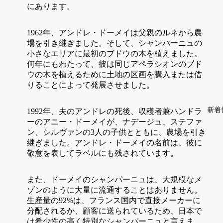
にあります。
1962年、アンドレ・ドーメイは父親のルネから農
場を引き継ぎました。そして、シャンパーニュの
小さなエリアに最初のブドウの木を植えました。
何年にもわたって、彼は同じアペラシオンのブド
ウの木を植えるために土地の区画を購入または借
りることによって発展させました。
新着
1992年、夫のアンドレの死後、収穫者兼ハンドラ
ーのアニー・ドーメイが、ナデージュ、ステファ
ン、シルヴァンの3人の子供とともに、農場を引き
継ぎました。アンドレ・ドーメイの名前は、彼に
敬意を表してラベルにも残されています。
また、ドーメイのシャンパーニュは、大規模なメ
ゾンのように大量に流通することはありません。
生産量の92%は、フランス国内で直接メーカーに
分配されるか、顧客に送られているため、日本で
は希少性の高く特別なシャンパーニュと言えま