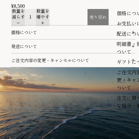
¥8,500
数量を
数量を
価格につ
減らす
増やす
売り切れ
お支払い
価格について
配送につ
明細書・
発送について
ついて
ご注文内容の変更・キャンセルについて
ギフトに
ご注文内
更・キャ
ついて
注文に関
な指示・