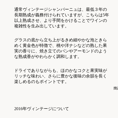
通常ヴィンテージシャンパーニュは、最低３年の
長期熟成が義務付けられていますが、こちらは5
年
以上熟成させ、より手間をかけることでワインの
複雑性を生み出しています。
グラスの底から立ち上がるきめ細やかな泡ときら
めく黄金色が特徴で、
桃や洋ナシなどの熟した果
実の香りに、焼き立てのパンやアーモンドのよう
な熟成香がやわらかく調和します。
ドライでありながらも、ほのかなコクと果実味が
リッチな味わい、さらに豊かな後味の余韻を長く
楽しめるのもポイントです。
商
2016年ヴィンテージについて