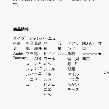
す。
商品情報
タイプ シャンパーニュ
生産
生産
原産
品
容
ペアリ
味わい 甘
者
地
地呼
種
量
ング
口
Andre
750ml
フラ
称
ピノノ
魚料
☆☆☆☆★
Dormay
AOC.
ン
ワール
理 貝
辛口
シャ
ス
40％
類 甲
ンパ
シャ
シャル
殻類
Q
ーニ
ンパ
ドネ
マイル
ュ
ーニ
30％
ドで柔
ュ
ピノム
らかい
ニエ
チーズ
30％