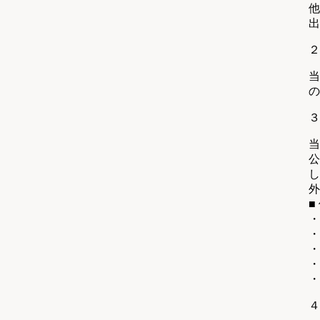
他
出
２
当
の
３
当
公
し
外
■
・
・
・
・
・
４