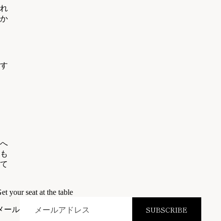
れ
か
す
へ
も
て
et your seat at the table
SUBSCRIBE
メール