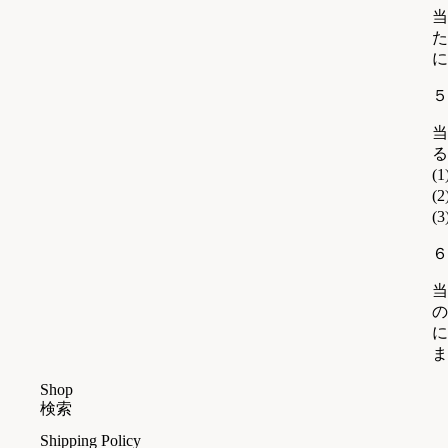
当
た
に
５
当
る
(
(
(
６
当
の
に
ま
Shop
検索
Shipping Policy