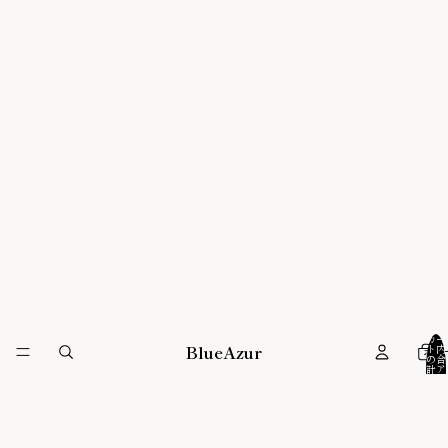
カー
BlueAzur
ホ
ト内
の合
計ア
イテ
ム
数: 0