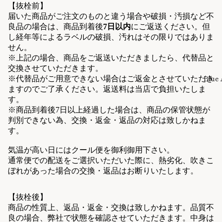
【抜栓前】
届いた商品がご注文のものと違う場合や破損・汚損など不
良品の場合は、商品到着後
7日以内
にご返送ください。但
し経年等によるラベルの破損、汚れはその限りではありま
せん。
※上記の場合、商品をご返送いただきましたら、代替品と
交換させていただきます。
Blue 
※代替品がご用意できない場合はご返金とさせていただき
ますのでご了承ください。返送料は当店で負担いたしま
す。
※商品到着後7日以上経過した場合は、商品の保管状態が
判別できない為、交換・返金・返品の対応は致しかねま
す。
気温が高い日にはクール便を御利御用下さい。
通常便での配送をご選択いただいた際に、熱劣化、吹きこ
ぼれがあった場合の交換・返品はお断りいたします。
【抜栓後】
商品の性質上、返品・返金・交換は致しかねます。
品質不
良の場合、弊社で状態を確認させていただきます。中身は