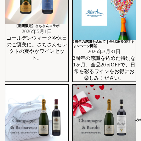
【期間限定】さちさんコラボ
2026年5月1日
ゴールデンウィークや休日
2周年の感謝を込めて｜全品20％OFFキ
のご褒美に。さちさんセレ
ャンペーン開催
クトの爽やかワインセッ
2026年3月31日
ト。
2周年の感謝を込めた特別な
1ヶ月。全品20％OFFで、日
常を彩るワインをお得にお
楽しみください。
「ありがとう」を、気品の
大人のバレンタインに贈
一杯に。 ホワイトデー限定
る、特別なワインセット
セット
Q