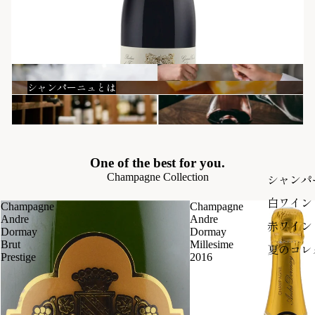
シャンパーニュとは
One of the best for you.
Champagne Collection
シャンパ
白ワイン
Champagne
Champagne
Andre
Andre
赤ワイン
Dormay
Dormay
Brut
Millesime
夏のコレ
Prestige
2016