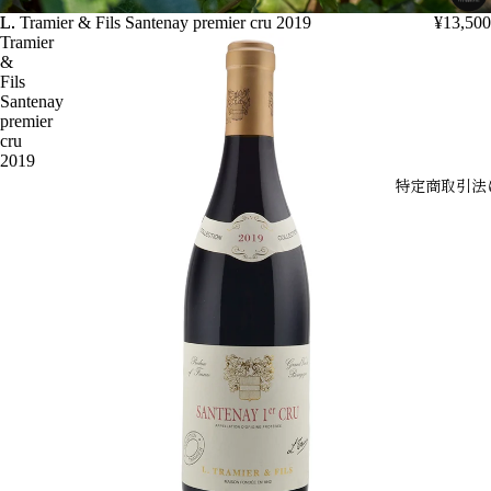
L.
L. Tramier & Fils Santenay premier cru 2019
¥13,500
Tramier
&
Fils
Santenay
premier
cru
2019
特定商取引法