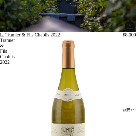
L.
L. Tramier & Fils Chablis 2022
¥8,000
Tramier
&
Fils
Chablis
2022
お問い