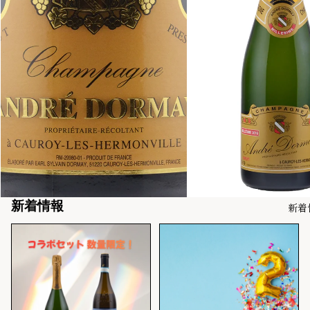
売り切れ
新着情報
新着
【期間限定】さちさんコラ
2周年の感謝を込めて｜全品
ボ
20％OFFキャンペーン開催