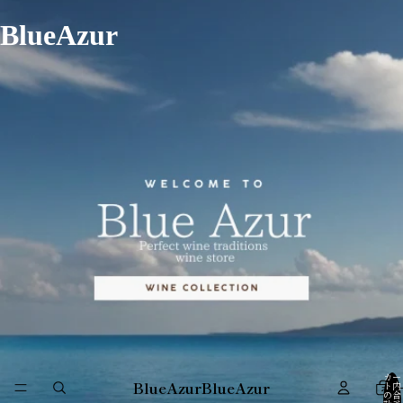
BlueAzur
カー
BlueAzur
BlueAzur
ホ
ト内
の合