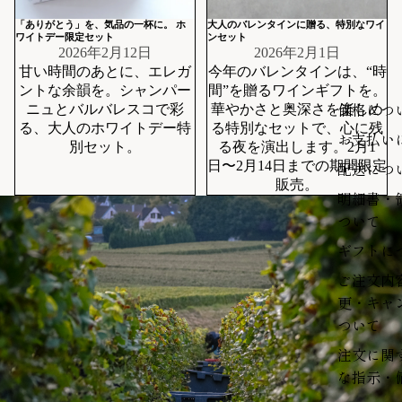
「ありがとう」を、気品の一杯に。 ホ
大人のバレンタインに贈る、特別なワイ
ワイトデー限定セット
ンセット
2026年2月12日
2026年2月1日
甘い時間のあとに、エレガ
今年のバレンタインは、“時
ントな余韻を。シャンパー
間”を贈るワインギフトを。
価格につ
ニュとバルバレスコで彩
華やかさと奥深さを楽しめ
る、大人のホワイトデー特
る特別なセットで、心に残
お支払い
別セット。
る夜を演出します。2月1
配送につ
日〜2月14日までの期間限定
販売。
明細書・
ついて
ギフトに
ご注文内
更・キャ
ついて
注文に関
な指示・